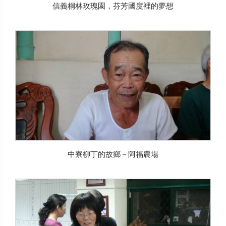
信義桐林玫瑰園，芬芳國度裡的夢想
中寮柳丁的故鄉－阿福農場