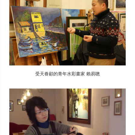
受天眷顧的青年水彩畫家 賴易聰