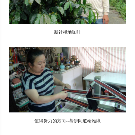
新社極地咖啡
值得努力的方向--慕伊阿道泰雅織