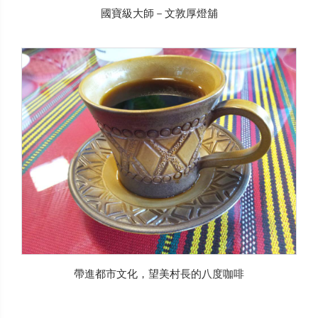
國寶級大師－文敦厚燈舖
帶進都市文化，望美村長的八度咖啡