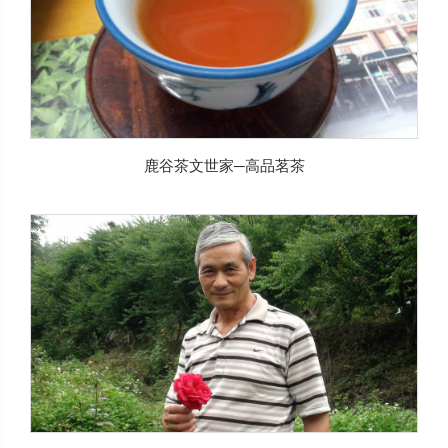
鹿谷茶文世家─高品茗茶