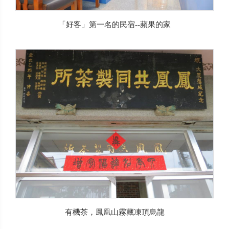
「好客」第一名的民宿--蘋果的家
有機茶，鳳凰山霧藏凍頂烏龍