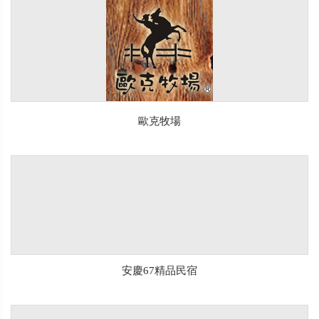
歐克牧場
安慶67精品民宿