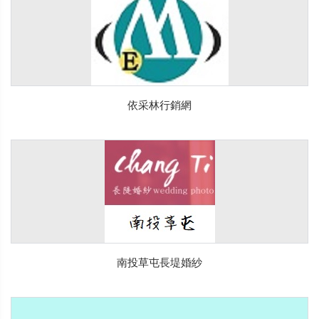
依采林行銷網
南投草屯長堤婚紗