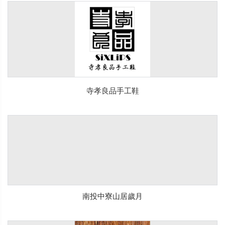
寺孝良品手工鞋
南投中寮山居歲月