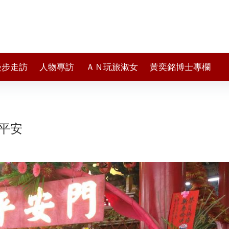
漫步走訪
人物專訪
ＡＮ玩旅淑女
黃奕銘博士專欄
平安