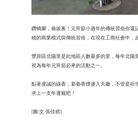
鑽轎腳，偷拔蔥！元宵節小過年的傳統習俗你還
積的商業模式與傳統習俗，在現在工商社會中，
豐原區北陽里是此地區人數最多的里，每年北陽
視為每年元宵節必來的活動之一。
點著虔誠的線香，裊裊香煙滲入天廳，不管是祈
求上一支年運籤吧！
[圖/文 張佳祺]