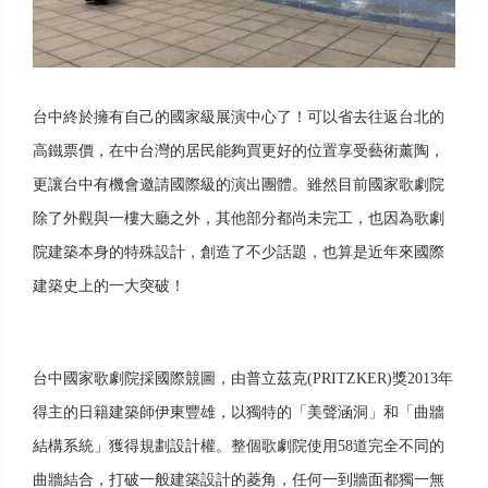
台中終於擁有自己的國家級展演中心了！可以省去往返台北的
高鐵票價，在中台灣的居民能夠買更好的位置享受藝術薰陶，
更讓台中有機會邀請國際級的演出團體。雖然目前國家歌劇院
除了外觀與一樓大廳之外，其他部分都尚未完工，也因為歌劇
院建築本身的特殊設計，創造了不少話題，也算是近年來國際
建築史上的一大突破！
台中國家歌劇院採國際競圖，由普立茲克(PRITZKER)獎2013年
得主的日籍建築師伊東豐雄，以獨特的「美聲涵洞」和「曲牆
結構系統」獲得規劃設計權。整個歌劇院使用58道完全不同的
曲牆結合，打破一般建築設計的菱角，任何一到牆面都獨一無