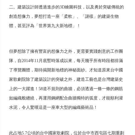
二。建築設計師透過進步的3D繪圖科技，以及勇於突破傳統的
創造想像力，夢想打造一座「柔軟」、「謎樣」的建築生物
體，甚至評為「世界第九大新地標」！
但夢想除了擁有豐富的想像力之外，更需要實踐創意的工作團
隊，自2014年11月底暫時落成以來，每天幾乎所有時段都排滿
了導覽團體，期待揭開新地標的神秘面紗。才知道原來台中國
家歌劇院除了建築設計的突破之外，建造工藝也是台灣建築史
上的一大躍進！58道不規則的曲牆，必須透過一條一條的鋼筋
如編織般纏繞，再運用鋼網配合曲牆獨特的弧度，才能順利灌
水泥，令人驚嘆這是一座車大型的編織藝術品！
此占地5.7公頃的台中國家歌劇院，位於台中市西屯區七期重劃