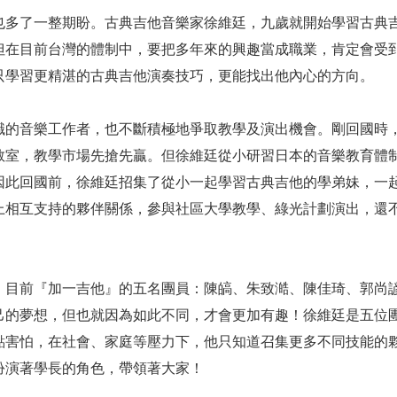
也多了一整期盼。古典吉他音樂家徐維廷，九歲就開始學習古典
但在目前台灣的體制中，要把多年來的興趣當成職業，肯定會受
只學習更精湛的古典吉他演奏技巧，更能找出他內心的方向。
職的音樂工作者，也不斷積極地爭取教學及演出機會。剛回國時
教室，教學市場先搶先贏。但徐維廷從小研習日本的音樂教育體
因此回國前，徐維廷招集了從小一起學習古典吉他的學弟妹，一
上相互支持的夥伴關係，參與社區大學教學、綠光計劃演出，還
。目前『加一吉他』的五名團員：陳皜、朱致澔、陳佳琦、郭尚
己的夢想，但也就因為如此不同，才會更加有趣！徐維廷是五位
點害怕，在社會、家庭等壓力下，他只知道召集更多不同技能的
扮演著學長的角色，帶領著大家！