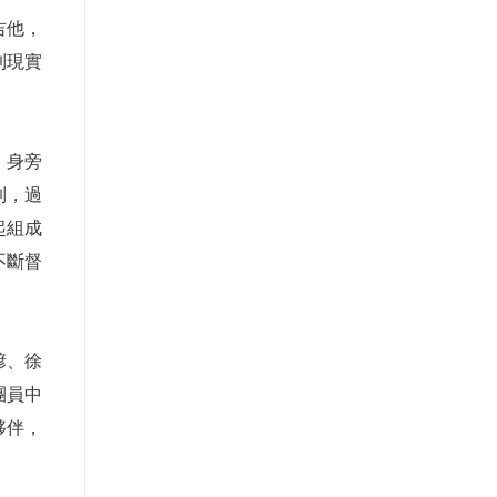
吉他，
到現實
，身旁
制，過
起組成
不斷督
諺、徐
團員中
夥伴，