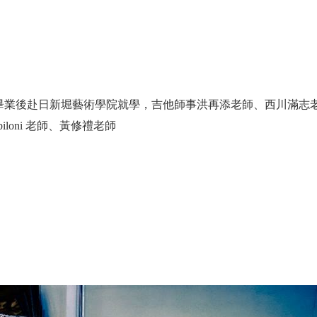
畢業後赴日新堀藝術學院就學，吉他師事洪再添老師、西川滿志
iloni 老師、黃修禮老師
。