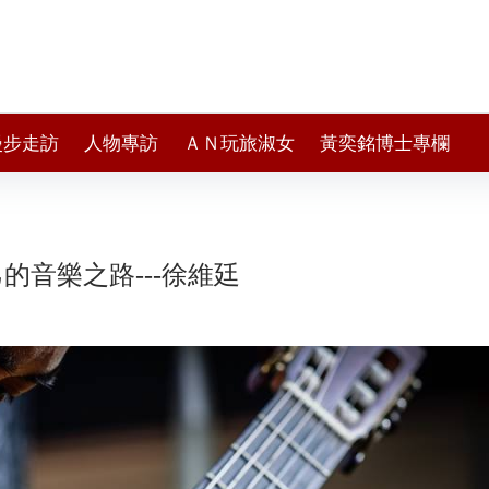
漫步走訪
人物專訪
ＡＮ玩旅淑女
黃奕銘博士專欄
的音樂之路---徐維廷